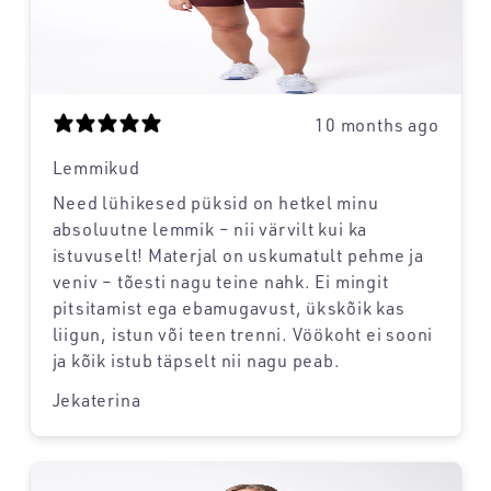
10 months ago
Lemmikud
Need lühikesed püksid on hetkel minu
absoluutne lemmik – nii värvilt kui ka
istuvuselt! Materjal on uskumatult pehme ja
veniv – tõesti nagu teine nahk. Ei mingit
pitsitamist ega ebamugavust, ükskõik kas
liigun, istun või teen trenni. Vöökoht ei sooni
ja kõik istub täpselt nii nagu peab.
Jekaterina