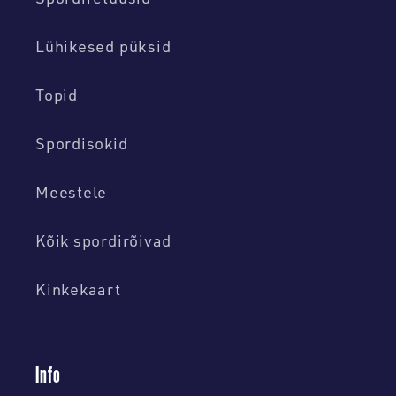
Spordiretuusid
Lühikesed püksid
Topid
Spordisokid
Meestele
Kõik spordirõivad
Kinkekaart
Info