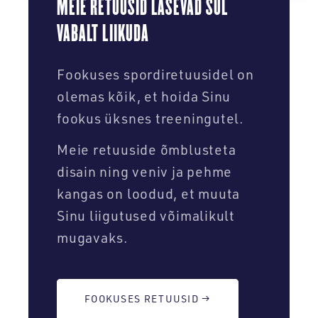
MEIE RETUUSID LASEVAD SUL
VABALT LIIKUDA
Fookuses spordiretuusidel on
olemas kõik, et hoida Sinu
fookus üksnes treeningutel.
Meie retuuside õmblusteta
disain ning veniv ja pehme
kangas on loodud, et muuta
Sinu liigutused võimalikult
mugavaks.
FOOKUSES RETUUSID →