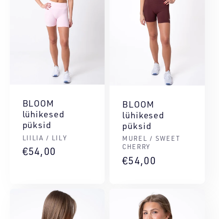
BLOOM
BLOOM
lühikesed
lühikesed
püksid
püksid
Müüja:
LIILIA / LILY
Müüja:
MUREL / SWEET
CHERRY
Tavahind
€54,00
Tavahind
€54,00