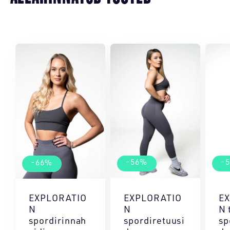
-56%
-
-66%
EXPLORATIO
E
EXPLORATIO
N
N 
N
spordiretuusi
sp
spordirinnah