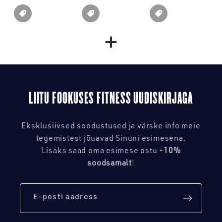
LIITU FOOKUSES FITNESS UUDISKIRJAGA
Eksklusiivsed soodustused ja värske info meie
tegemistest jõuavad Sinuni esimesena.
Lisaks saad oma esimese ostu
-10%
soodsamalt
!
E-posti aadress