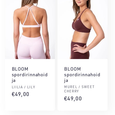
BLOOM
BLOOM
spordirinnahoid
spordirinnahoid
ja
ja
Müüja:
Müüja:
MUREL / SWEET
LIILIA / LILY
CHERRY
Tavahind
€49,00
Tavahind
€49,00